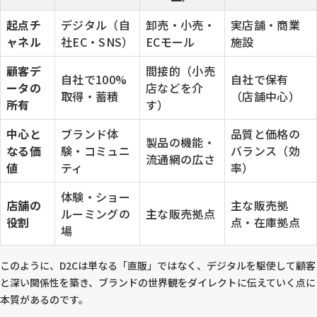
起点チ
デジタル（自
卸売・小売・
実店舗・商業
ャネル
社EC・SNS）
ECモール
施設
顧客デ
間接的（小売
自社で100%
自社で保有
ータの
店などを介
取得・蓄積
（店舗中心）
所有
す）
中心と
ブランド体
品質と価格の
製品の機能・
なる価
験・コミュニ
バランス（効
流通網の広さ
値
ティ
率）
体験・ショー
店舗の
主な販売拠
ルーミングの
主な販売拠点
役割
点・在庫拠点
場
このように、D2Cは単なる「直販」ではなく、デジタルを駆使して顧客
と深い関係性を築き、ブランドの世界観をダイレクトに伝えていく点に
本質があるのです。