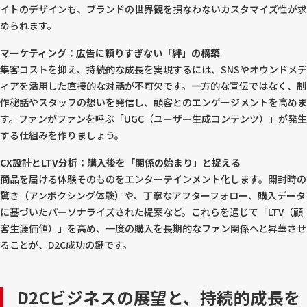
イトのデザインも、ブランドの世界観を損なわないカスタマイズ性が求
められます。
マーケティング：広告に頼りすぎない「絆」の構築
集客コストを抑え、持続的な成長を実現するには、SNSやオウンドメデ
ィアを活用した直接的な対話が不可欠です。一方的な宣伝ではなく、制
作秘話やスタッフの想いを発信し、顧客とのエンゲージメントを高めま
す。ファンがファンを呼ぶ「UGC（ユーザー生成コンテンツ）」が発生
する仕組みを作りましょう。
CX設計とLTV分析：購入後を「関係の始まり」と捉える
商品を届ける体験そのものをエンターテインメント化します。開封時の
驚き（アンボクシング体験）や、丁寧なアフターフォロー、購入データ
に基づいたパーソナライズされた提案など。これらを通じて「LTV（顧
客生涯価値）」を高め、一度の購入を長期的なファン関係へと昇華させ
ることが、D2C成功の鍵です。
D2Cビジネスの展望と、持続的成長を