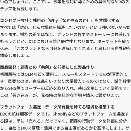
いのでしょうか。ここでは、事業を成功に導くための具体的な5つのス
テップを解説します。
コンセプト設計：独自の「Why（なぜやるのか）」を言語化する
すべては「誰の、どんな課題を解決したいのか」という強い想いから始
まります。機能の差ではなく、ブランドの哲学やストーリーに共感して
もらうことが、D2Cにおける競合優位性となります。ターゲットを絞り
込み、「このブランドなら自分を理解してくれる」と思わせる世界観を
構築しましょう。
商品開発：顧客との「共創」を前提にした製品作り
初期段階ではOEMなどを活用し、スモールスタートするのが現実的で
す。重要なのは、完成品をいきなり大量投入するのではなく、試作段階
からSNS等でユーザーの反応を取り入れ、共に改良していく姿勢です。
この「巻き込み」が、発売時の熱狂的な予約や購入に繋がります。
プラットフォーム選定：データ所有権を持てる環境を構築する
D2Cの核は顧客データです。Shopifyなどのプラットフォームを選定す
る際は、単に「売れる」だけでなく、顧客の行動データを詳細に分析
し、自社で100%管理・活用できる自由度があるかを基準にします。サ