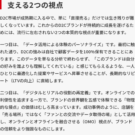
支える2つの視点
D2C市場が成熟期に入る中で、単に「直接売る」だけでは生き残りが難
しくなっています。これからのD2Cブランドが持続的に成長を遂げるた
めには、流行に左右されない2つの本質的な視点が重要になります。
一つ目は、「データ活用による体験のパーソナライズ」です。最初に触
れた通り、D2Cの強みは自社で顧客データを100%保有できることにあ
ります。このデータを単なる分析で終わらせず、「このブランドは自分
の好みを誰よりも理解してくれている」と感じてもらえるような、一人
ひとりに最適化した提案やサービスへ昇華させることが、長期的なリピ
ート（LTVの向上）に直結します。
二つ目は、「デジタルとリアルの役割の再定義」です。オンラインでの
利便性を追求する一方で、ブランドの世界観を五感で体験できる「物理
的な接点」の価値はむしろ高まっています。成功事例のように、店舗を
「売る場所」ではなく「ファンとの交流やデータ取得の場」として活用
し、オンラインとオフラインを融合させる（OMO）視点が、ブランド
の信頼をより強固なものにします。