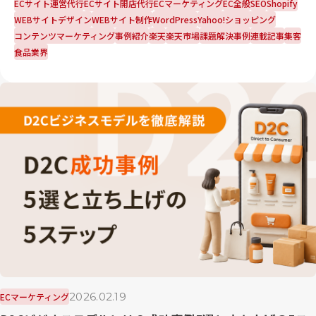
ECサイト運営代行
ECサイト開店代行
ECマーケティング
EC全般
SEO
Shopify
WEBサイトデザイン
WEBサイト制作
WordPress
Yahoo!ショッピング
コンテンツマーケティング
事例紹介
楽天
楽天市場
課題解決事例
連載記事
集客
食品業界
2026.02.19
ECマーケティング