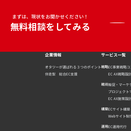
まずは、現状をお聞かせください！
無料相談をしてみる
企業情報
サービス一覧
戦略
オタツーが選ばれる３つのポイント
EC事業戦略
伴走型 総合EC支援
EC AX戦略設
戦術
販促・マーケ
プロジェクト
EC AX施策設
構築
ECサイト構築
Webサイト制
運用
EC運用代行