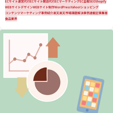
ECサイト運営代行
ECサイト開店代行
ECマーケティング
EC全般
SEO
Shopify
WEBサイトデザイン
WEBサイト制作
WordPress
Yahoo!ショッピング
コンテンツマーケティング
事例紹介
楽天
楽天市場
課題解決事例
連載記事
集客
食品業界