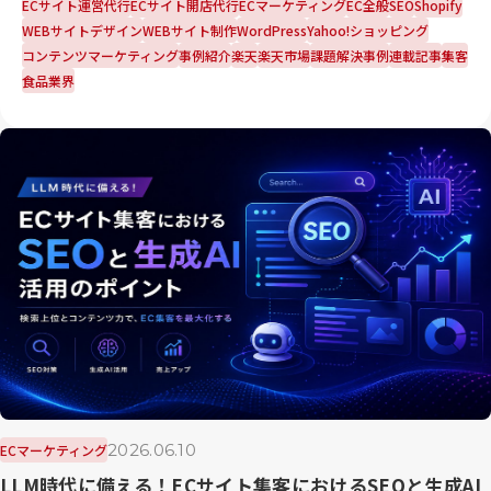
ECサイト運営代行
ECサイト開店代行
ECマーケティング
EC全般
SEO
Shopify
WEBサイトデザイン
WEBサイト制作
WordPress
Yahoo!ショッピング
コンテンツマーケティング
事例紹介
楽天
楽天市場
課題解決事例
連載記事
集客
食品業界
2026.06.10
ECマーケティング
LLM時代に備える！ECサイト集客におけるSEOと生成AI